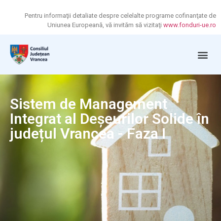
Pentru informaţii detaliate despre celelalte programe cofinanţate de
Uniunea Europeană, vă invităm să vizitaţi
www.fonduri-ue.ro
Sistem de Management
Integrat al Deșeurilor Solide în
județul Vrancea - Faza I